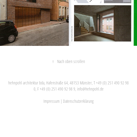
↑
Nach oben scrollen
hehnpohl architektur bda, Hafenstraße 64, 48153 Münster, T +49 (0) 251 490 92 98
0, F +49 (0) 251 490 92 98 9,
info@hehnpohl.de
Impressum
|
Datenschutzerklärung