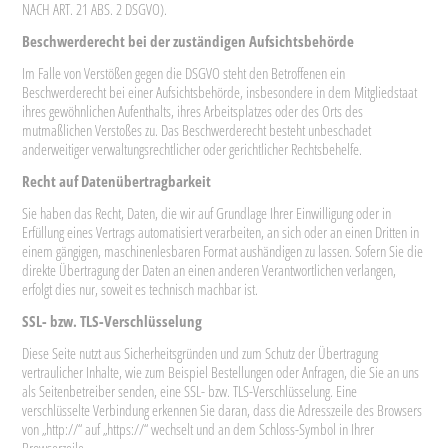
NACH ART. 21 ABS. 2 DSGVO).
Beschwerderecht bei der zuständigen Aufsichtsbehörde
Im Falle von Verstößen gegen die DSGVO steht den Betroffenen ein
Beschwerderecht bei einer Aufsichtsbehörde, insbesondere in dem Mitgliedstaat
ihres gewöhnlichen Aufenthalts, ihres Arbeitsplatzes oder des Orts des
mutmaßlichen Verstoßes zu. Das Beschwerderecht besteht unbeschadet
anderweitiger verwaltungsrechtlicher oder gerichtlicher Rechtsbehelfe.
Recht auf Datenübertragbarkeit
Sie haben das Recht, Daten, die wir auf Grundlage Ihrer Einwilligung oder in
Erfüllung eines Vertrags automatisiert verarbeiten, an sich oder an einen Dritten in
einem gängigen, maschinenlesbaren Format aushändigen zu lassen. Sofern Sie die
direkte Übertragung der Daten an einen anderen Verantwortlichen verlangen,
erfolgt dies nur, soweit es technisch machbar ist.
SSL- bzw. TLS-Verschlüsselung
Diese Seite nutzt aus Sicherheitsgründen und zum Schutz der Übertragung
vertraulicher Inhalte, wie zum Beispiel Bestellungen oder Anfragen, die Sie an uns
als Seitenbetreiber senden, eine SSL- bzw. TLS-Verschlüsselung. Eine
verschlüsselte Verbindung erkennen Sie daran, dass die Adresszeile des Browsers
von „http://“ auf „https://“ wechselt und an dem Schloss-Symbol in Ihrer