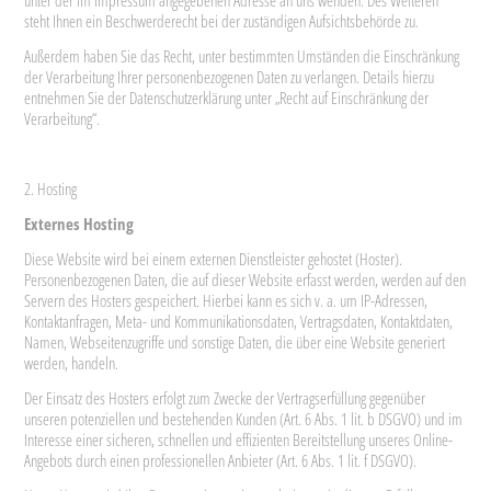
unter der im Impressum angegebenen Adresse an uns wenden. Des Weiteren
steht Ihnen ein Beschwerderecht bei der zuständigen Aufsichtsbehörde zu.
Außerdem haben Sie das Recht, unter bestimmten Umständen die Einschränkung
der Verarbeitung Ihrer personenbezogenen Daten zu verlangen. Details hierzu
entnehmen Sie der Datenschutzerklärung unter „Recht auf Einschränkung der
Verarbeitung“.
2. Hosting
Externes Hosting
Diese Website wird bei einem externen Dienstleister gehostet (Hoster).
Personenbezogenen Daten, die auf dieser Website erfasst werden, werden auf den
Servern des Hosters gespeichert. Hierbei kann es sich v. a. um IP-Adressen,
Kontaktanfragen, Meta- und Kommunikationsdaten, Vertragsdaten, Kontaktdaten,
Namen, Webseitenzugriffe und sonstige Daten, die über eine Website generiert
werden, handeln.
Der Einsatz des Hosters erfolgt zum Zwecke der Vertragserfüllung gegenüber
unseren potenziellen und bestehenden Kunden (Art. 6 Abs. 1 lit. b DSGVO) und im
Interesse einer sicheren, schnellen und effizienten Bereitstellung unseres Online-
Angebots durch einen professionellen Anbieter (Art. 6 Abs. 1 lit. f DSGVO).