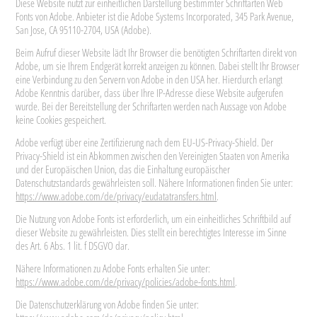
Diese Website nutzt zur einheitlichen Darstellung bestimmter Schriftarten Web
Fonts von Adobe. Anbieter ist die Adobe Systems Incorporated, 345 Park Avenue,
San Jose, CA 95110-2704, USA (Adobe).
Beim Aufruf dieser Website lädt Ihr Browser die benötigten Schriftarten direkt von
Adobe, um sie Ihrem Endgerät korrekt anzeigen zu können. Dabei stellt Ihr Browser
eine Verbindung zu den Servern von Adobe in den USA her. Hierdurch erlangt
Adobe Kenntnis darüber, dass über Ihre IP-Adresse diese Website aufgerufen
wurde. Bei der Bereitstellung der Schriftarten werden nach Aussage von Adobe
keine Cookies gespeichert.
Adobe verfügt über eine Zertifizierung nach dem EU-US-Privacy-Shield. Der
Privacy-Shield ist ein Abkommen zwischen den Vereinigten Staaten von Amerika
und der Europäischen Union, das die Einhaltung europäischer
Datenschutzstandards gewährleisten soll. Nähere Informationen finden Sie unter:
https://www.adobe.com/de/privacy/eudatatransfers.html
.
Die Nutzung von Adobe Fonts ist erforderlich, um ein einheitliches Schriftbild auf
dieser Website zu gewährleisten. Dies stellt ein berechtigtes Interesse im Sinne
des Art. 6 Abs. 1 lit. f DSGVO dar.
Nähere Informationen zu Adobe Fonts erhalten Sie unter:
https://www.adobe.com/de/privacy/policies/adobe-fonts.html
.
Die Datenschutzerklärung von Adobe finden Sie unter: