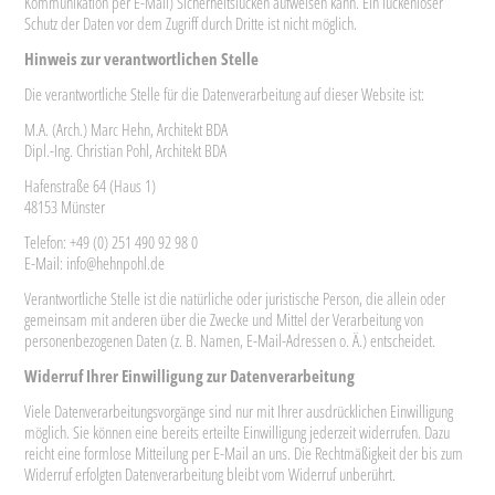
Kommunikation per E-Mail) Sicherheitslücken aufweisen kann. Ein lückenloser
Schutz der Daten vor dem Zugriff durch Dritte ist nicht möglich.
Hinweis zur verantwortlichen Stelle
Die verantwortliche Stelle für die Datenverarbeitung auf dieser Website ist:
M.A. (Arch.) Marc Hehn, Architekt BDA
Dipl.-Ing. Christian Pohl, Architekt BDA
Hafenstraße 64 (Haus 1)
48153 Münster
Telefon: +49 (0) 251 490 92 98 0
E-Mail: info@hehnpohl.de
Verantwortliche Stelle ist die natürliche oder juristische Person, die allein oder
gemeinsam mit anderen über die Zwecke und Mittel der Verarbeitung von
personenbezogenen Daten (z. B. Namen, E-Mail-Adressen o. Ä.) entscheidet.
Widerruf Ihrer Einwilligung zur Datenverarbeitung
Viele Datenverarbeitungsvorgänge sind nur mit Ihrer ausdrücklichen Einwilligung
möglich. Sie können eine bereits erteilte Einwilligung jederzeit widerrufen. Dazu
reicht eine formlose Mitteilung per E-Mail an uns. Die Rechtmäßigkeit der bis zum
Widerruf erfolgten Datenverarbeitung bleibt vom Widerruf unberührt.