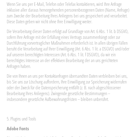
Wenn Sie uns per E-Mail, Telefon oder Telefax kontaktieren, wird Ihre Anfrage
inklusive aller daraus hervorgehenden personenbezogenen Daten (Name, Anfrage)
zum Zwecke der Bearbeitung Ihres Anliegens bei uns gespeichert und verarbeitet.
Diese Daten geben wir nicht ohne Ihre Einwilligung weiter.
Die Verarbeitung dieser Daten erfolgt auf Grundlage von Art. 6 Abs. 1 lit. b DSGVO,
sofern Ihre Anfrage mit der Erfüllung eines Vertrags zusammenhängt oder zur
Durchführung vorvertraglicher Maßnahmen erforderlich ist. In allen übrigen Fällen
beruht die Verarbeitung auf Ihrer Einwilligung (Art. 6 Abs. 1 lit. a DSGVO) und/oder
auf unseren berechtigten Interessen (Art. 6 Abs. 1 lit. f DSGVO), da wir ein
berechtigtes Interesse an der effektiven Bearbeitung der an uns gerichteten
Anfragen haben.
Die von Ihnen an uns per Kontaktanfragen übersandten Daten verbleiben bei uns,
bis Sie uns zur Löschung auffordern, Ihre Einwilligung zur Speicherung widerrufen
oder der Zweck für die Datenspeicherung entfällt (z. B. nach abgeschlossener
Bearbeitung Ihres Anliegens). Zwingende gesetzliche Bestimmungen –
insbesondere gesetzliche Aufbewahrungsfristen – bleiben unberührt.
5. Plugins und Tools
Adobe Fonts