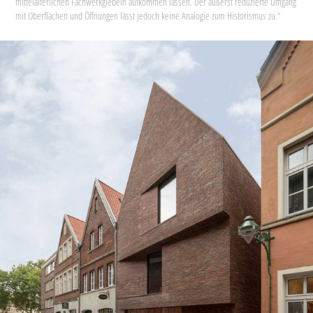
mittelalterlichen Fachwerkgiebeln aufkommen lassen. Der äußerst reduzierte Umgang
mit Oberflächen und Öffnungen lässt jedoch keine Analogie zum Historismus zu.“