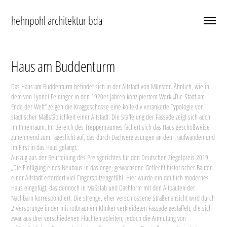
hehnpohl architektur bda
Haus am Buddenturm
Das Haus am Buddenturm befindet sich in der Altstadt von Münster. Ähnlich, wie in
dem von Lyonel Feininger in den 1920er Jahren konzipiertem Werk „Die Stadt am
Ende der Welt“ zeigen die Kraggeschosse eine kollektiv verankerte Typologie von
städtischer Maßstäblichkeit einer Altstadt. Die Staffelung der Fassade zeigt sich auch
im Innenraum. Im Bereich des Treppenraumes fächert sich das Haus geschoßweise
zunehmend zum Tageslicht auf, das durch Dachverglasungen an den Traufwänden und
im First in das Haus gelangt.
Auszug aus der Beurteilung des Preisgerichtes für den Deutschen Ziegelpreis 2019:
„Die Einfügung eines Neubaus in das enge, gewachsene Geflecht historischer Bauten
einer Altstadt erfordert viel Fingerspitzengefühl. Hier wurde ein deutlich modernes
Haus eingefügt, das dennoch in Maßstab und Dachform mit den Altbauten der
Nachbarn korrespondiert. Die strenge, eher verschlossene Straßenansicht wird durch
2 Versprünge in der mit rotbraunem Klinker verkleideten Fassade gestaffelt, die sich
zwar aus drei verschiedenen Fluchten ableiten, jedoch die Anmutung von