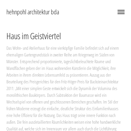
hehnpohl architektur bda
Haus im Geistviertel
Das Wohn- und Atelierhaus für eine vierköpfige Familie befindet sich auf einem
ehemaligen Gartengrundstück in zweiter Reihe am Kriegerweg im Süden von
Münster. Entsprechend proportionierte, tageslichtbeleuchtete Räume und
Wandflächen geben der im Haus wohnenden Künstlerin die Möglichkeit, ihre
Arbeiten in ihrem direkten Lebensumfeld zu präsentieren. Auszug aus der
Beurteilung des Preisgerichtes für den Fritz-Höger-Preis für Backsteinarchitektur
2011: „Mit einer simplen Geste entwickelt sich die Dynamik der Volumina des
monolithischen Baukörpers. Durch Subtraktion der Baumasse wird ein
Wechselspiel von offenen und geschlossenen Bereichen geschaffen. Im Stil der
frühen Moderne erzeugt die einfache, deutliche Struktur des Einfamilienhauses
eine hohe Effizienz für die Nutzung. Das Haus trägt seine innere Funktion nach
außen. Die fein ausdetaillierten Räumlichkeiten weisen eine hohe handwerkliche
Qualität auf, welche sich im Innenraum vor allem auch durch die Lichtführung