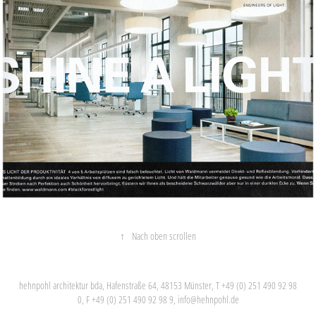
↑
Nach oben scrollen
hehnpohl architektur bda, Hafenstraße 64, 48153 Münster, T +49 (0) 251 490 92 98
0, F +49 (0) 251 490 92 98 9,
info@hehnpohl.de