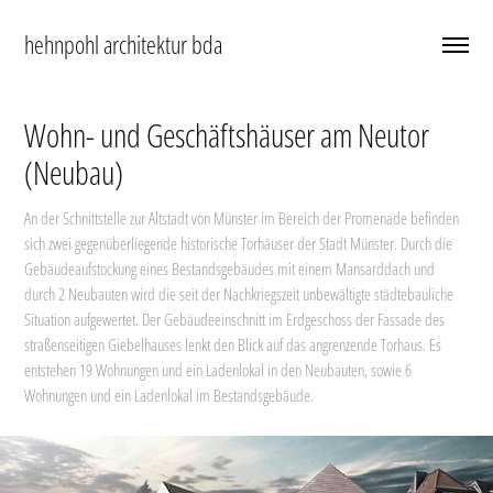
hehnpohl architektur bda
Wohn- und Geschäftshäuser am Neutor 
(Neubau)
An der Schnittstelle zur Altstadt von Münster im Bereich der Promenade befinden
sich zwei gegenüberliegende historische Torhäuser der Stadt Münster. Durch die
Gebäudeaufstockung eines Bestandsgebäudes mit einem Mansarddach und
durch 2 Neubauten wird die seit der Nachkriegszeit unbewältigte städtebauliche
Situation aufgewertet. Der Gebäudeeinschnitt im Erdgeschoss der Fassade des
straßenseitigen Giebelhauses lenkt den Blick auf das angrenzende Torhaus. Es
entstehen 19 Wohnungen und ein Ladenlokal in den Neubauten, sowie 6
Wohnungen und ein Ladenlokal im Bestandsgebäude.