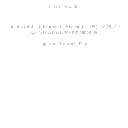
↑
Nach oben scrollen
hehnpohl architektur bda, Hafenstraße 64, 48153 Münster, T +49 (0) 251 490 92 98
0, F +49 (0) 251 490 92 98 9,
info@hehnpohl.de
Impressum
|
Datenschutzerklärung